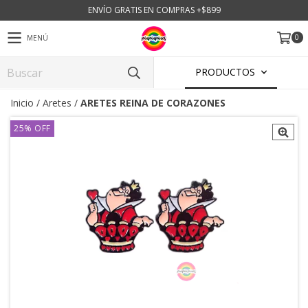
ENVÍO GRATIS EN COMPRAS +$899
0
MENÚ
PRODUCTOS
Inicio
/
Aretes
/
ARETES REINA DE CORAZONES
25
%
OFF