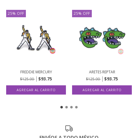
25
%
OFF
25
%
OFF
FREDDIE MERCURY
ARETES REPTAR
$93.75
$93.75
$125.00
$125.00
ENVÍOS A TODO MÉXICO