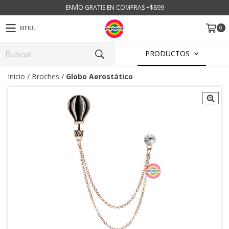
ENVÍO GRATIS EN COMPRAS +$899
0
MENÚ
PRODUCTOS
Inicio
/
Broches
/
Globo Aerostático