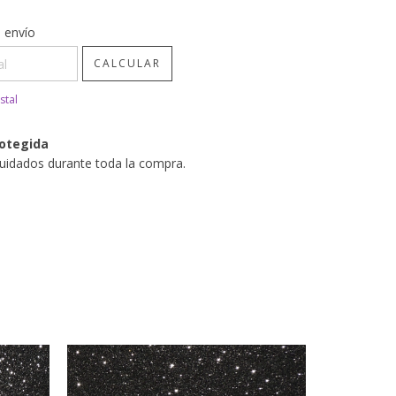
CP:
CAMBIAR CP
 envío
CALCULAR
stal
otegida
uidados durante toda la compra.