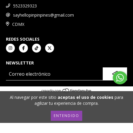
5523329323
sayhellopinpinpines@gmail.com
CDMX
REDES SOCIALES
NEWSLETTER
Al navegar por este sitio
aceptas el uso de cookies
para
COPYRIGHT PINPINPINES - 2026. TODOS LOS DERECHOS RESERVADOS.
agilizar tu experiencia de compra.
ENTENDIDO