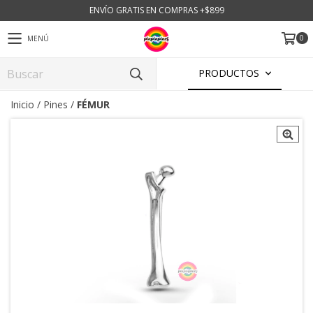
ENVÍO GRATIS EN COMPRAS +$899
0
MENÚ
PRODUCTOS
Inicio
/
Pines
/
FÉMUR