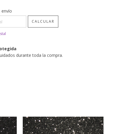
CP:
CAMBIAR CP
 envío
CALCULAR
stal
otegida
uidados durante toda la compra.