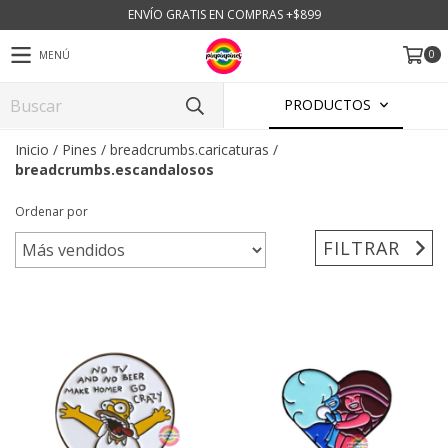
ENVÍO GRATIS EN COMPRAS +$899
0
MENÚ
PRODUCTOS
Inicio
/
Pines
/
breadcrumbs.caricaturas
/
breadcrumbs.escandalosos
Ordenar por
FILTRAR