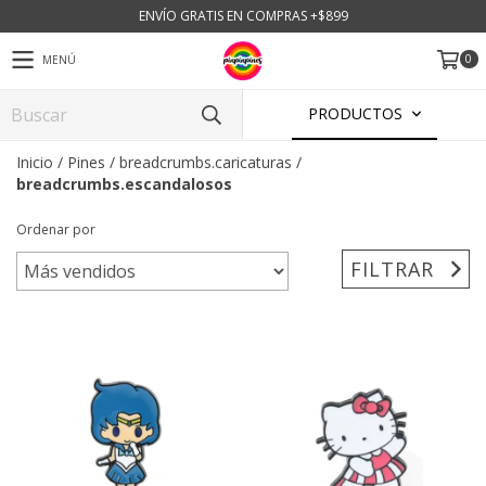
ENVÍO GRATIS EN COMPRAS +$899
0
MENÚ
PRODUCTOS
Inicio
/
Pines
/
breadcrumbs.caricaturas
/
breadcrumbs.escandalosos
Ordenar por
FILTRAR